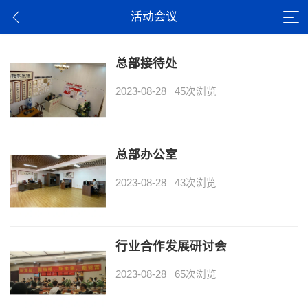
活动会议
总部接待处
2023-08-28
45次浏览
总部办公室
2023-08-28
43次浏览
行业合作发展研讨会
2023-08-28
65次浏览