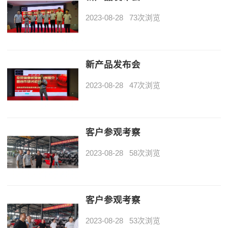
2023-08-28
73次浏览
新产品发布会
2023-08-28
47次浏览
客户参观考察
2023-08-28
58次浏览
客户参观考察
2023-08-28
53次浏览