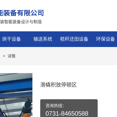
能装备有限公司
装智能装备设计与制造
烘干设备
输送系统
秸秆还田设备
环保设备
）
>
详情
滑橇积放停顿区
咨询热线：
0731-84650588