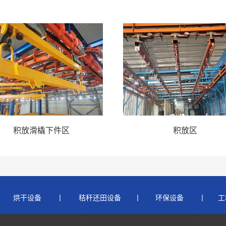
积放滑橇下件区
积放区
     
烘干设备
　    丨  　 
 秸秆还田设备
 　  丨       环保设备　    丨     
工