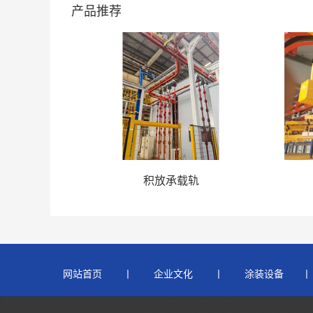
产品推荐
区
积放承载轨
网站首页
  　  丨　    
企业文化
 　   丨　    
涂装设备
　   丨  