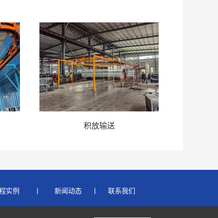
积放输送
程实例  
 　 丨       
新闻动态 
    丨     
联系我们