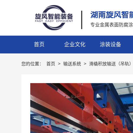
|
湖南旋风智
专业金属表面防腐涂
首页
企业文化
涂装设备
您的位置：
首页
>
输送系统
>
滑橇积放输送（吊轨