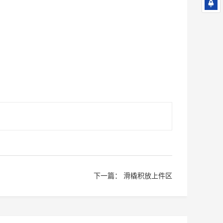
下一篇：
滑橇积放上件区